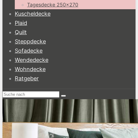
Tagesdecke 250×270
Kuscheldecke
Plaid
Quilt
Steppdecke
Sofadecke
Wendedecke
Wohndecke
Ratgeber