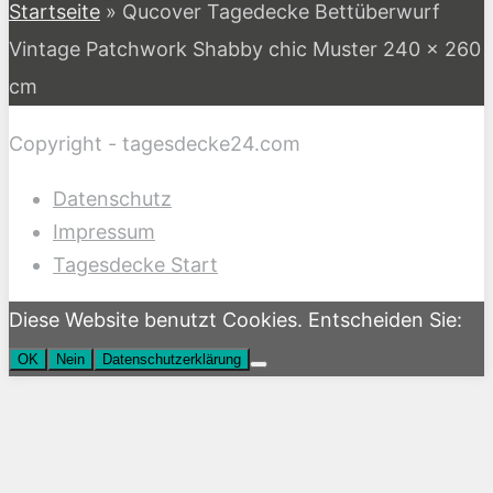
Startseite
»
Qucover Tagedecke Bettüberwurf
Vintage Patchwork Shabby chic Muster 240 x 260
cm
Copyright - tagesdecke24.com
Datenschutz
Impressum
Tagesdecke Start
Diese Website benutzt Cookies. Entscheiden Sie:
OK
Nein
Datenschutzerklärung