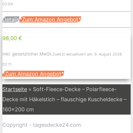
02:04
Details
*Zum Amazon Angebot*
98,00 €
inkl. gesetzlicher MwSt.
Zuletzt aktualisiert am: 9. August 2026
02:11
*Zum Amazon Angebot*
Startseite
»
Soft-Fleece-Decke – Polarfleece-
Decke mit Häkelstich – flauschige Kuscheldecke –
160×200 cm
Copyright - tagesdecke24.com