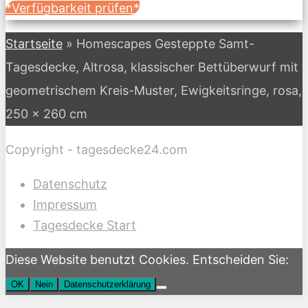
*Verfügbarkeit prüfen*
Startseite
»
Homescapes Gesteppte Samt-
Tagesdecke, Altrosa, klassischer Bettüberwurf mit
geometrischem Kreis-Muster, Ewigkeitsringe, rosa,
250 x 260 cm
Copyright - tagesdecke24.com
Datenschutz
Impressum
Tagesdecke Start
Diese Website benutzt Cookies. Entscheiden Sie:
OK
Nein
Datenschutzerklärung