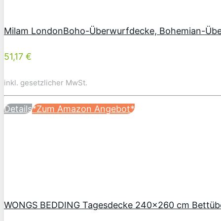
Milam LondonBoho-Überwurfdecke, Bohemian-Über
51,17 €
inkl. gesetzlicher MwSt.
Details
*Zum Amazon Angebot*
WONGS BEDDING Tagesdecke 240×260 cm Bettüberw