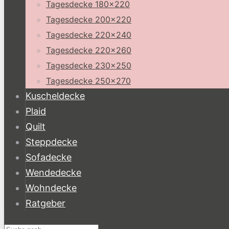
Tagesdecke 180×220
Tagesdecke 200×220
Tagesdecke 220×240
Tagesdecke 220×260
Tagesdecke 230×250
Tagesdecke 250×270
Kuscheldecke
Plaid
Quilt
Steppdecke
Sofadecke
Wendedecke
Wohndecke
Ratgeber