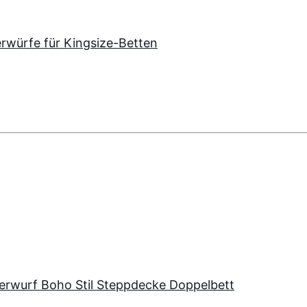
würfe für Kingsize-Betten
urf Boho Stil Steppdecke Doppelbett