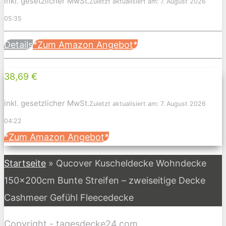
inkl. gesetzlicher MwSt.
Zuletzt aktualisiert am: 7. August 2026
05:35
Details
*Zum Amazon Angebot*
38,69 €
inkl. gesetzlicher MwSt.
Zuletzt aktualisiert am: 7. August 2026
04:22
*Zum Amazon Angebot*
Startseite
»
Qucover Kuscheldecke Wohndecke
150x200cm Bunte Streifen – zweiseitige Decke
Cashmeer Gefühl Fleecedecke
Copyright - tagesdecke24.com